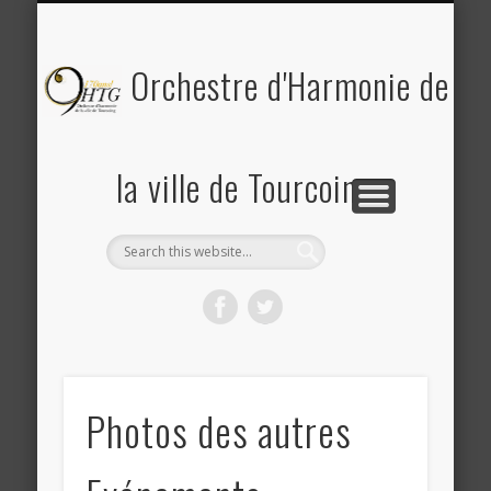
PLANNING DES RÉPÉTITIONS ET CONCERTS
PHOTOS & REVUE DE PRESSE
A PROPOS DE L’OHTG
CONTACT
ACCUEIL
Saison 2025-2026
Orchestre d'Harmonie de
la ville de Tourcoing
Photos des autres