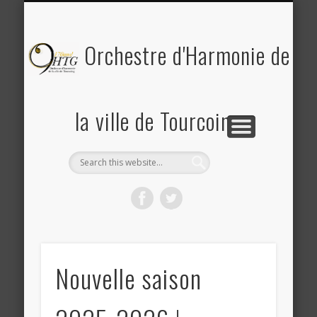
PLANNING DES RÉPÉTITIONS ET CONCERTS
PHOTOS & REVUE DE PRESSE
A PROPOS DE L’OHTG
CONTACT
ACCUEIL
Saison 2025-2026
Orchestre d'Harmonie de
la ville de Tourcoing
Nouvelle saison