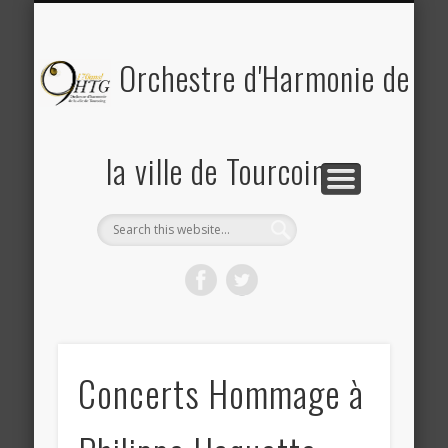
PLANNING DES RÉPÉTITIONS ET CONCERTS
PHOTOS & REVUE DE PRESSE
A PROPOS DE L’OHTG
CONTACT
ACCUEIL
Saison 2025-2026
Orchestre d'Harmonie de
la ville de Tourcoing
Concerts Hommage à