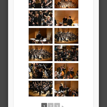
1
2
3
►