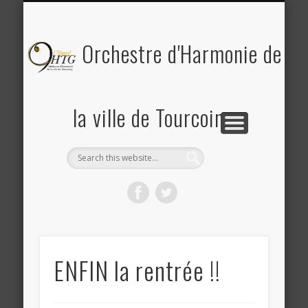
PLANNING DES RÉPÉTITIONS ET CONCERTS
PHOTOS & REVUE DE PRESSE
A PROPOS DE L’OHTG
CONTACT
ACCUEIL
Saison 2025-2026
Orchestre d'Harmonie de
la ville de Tourcoing
ENFIN la rentrée !!