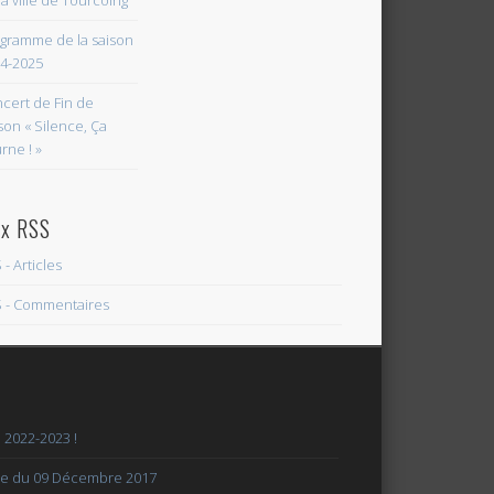
la ville de Tourcoing
gramme de la saison
4-2025
cert de Fin de
son « Silence, Ça
rne ! »
ux RSS
 - Articles
 - Commentaires
 2022-2023 !
le du 09 Décembre 2017