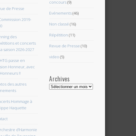
concours
(9)
ue de Presse
Evénements
(46)
Commission 2019-
Non classé
(16)
0
Répétition
(11)
nning des
étitions et concerts
Revue de Presse
(10)
la saison 2026-2027
video
(5)
HTG passe en
ision Honneur, avec
 Honneurs !!
Archives
tos des autres
Archives
énements
certs Hommage à
lippe Haquette
tact
rchestre d’Harmonie