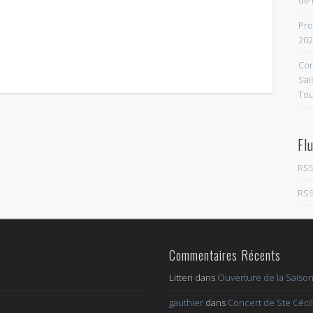
de 
Pro
202
Con
Sai
Tou
Fl
RSS
RSS
Commentaires Récents
Litteri
dans
Ouverture de la Saison
gauthier
dans
Concert de Ste Céci