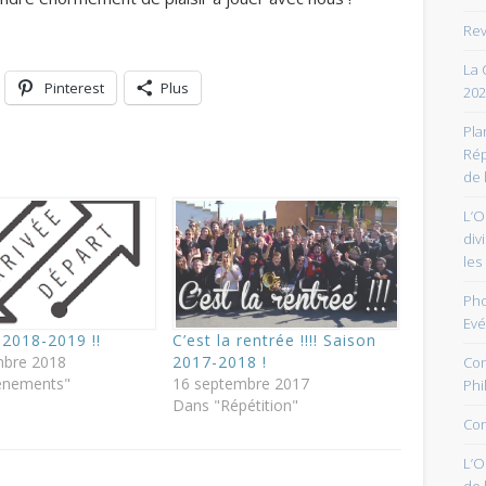
Rev
La 
Pinterest
Plus
202
Pla
Rép
de 
L’O
div
les
Pho
Ev
2018-2019 !!
C’est la rentrée !!!! Saison
mbre 2018
2017-2018 !
Con
énements"
16 septembre 2017
Phi
Dans "Répétition"
Con
L’O