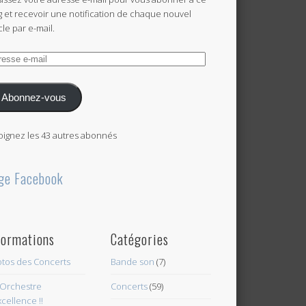
g et recevoir une notification de chaque nouvel
cle par e-mail.
esse
l
Abonnez-vous
oignez les 43 autres abonnés
ge Facebook
formations
Catégories
tos des Concerts
Bande son
(7)
Orchestre
Concerts
(59)
xcellence !!