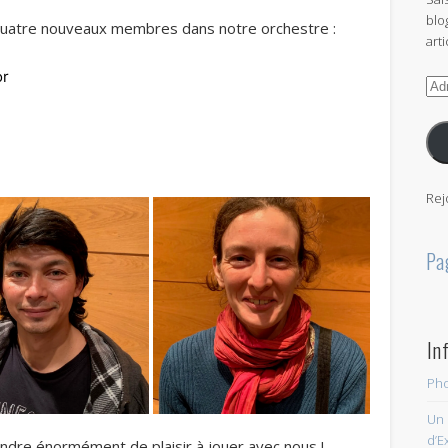
blo
quatre nouveaux membres dans notre orchestre :
arti
or
Adr
e-
mai
Rej
Pa
In
Pho
Un 
d’E
ndre énormément de plaisir à jouer avec nous !