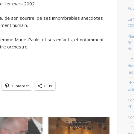
 le 1er mars 2002.
Rev
se, de son sourire, de ses innombrables anecdotes
La 
ément humain.
202
Pla
a femme Marie-Paule, et ses enfants, et notamment
Rép
tre orchestre.
de 
L’O
div
les
Pho
Pinterest
Plus
Ev
Con
Phi
Con
L’O