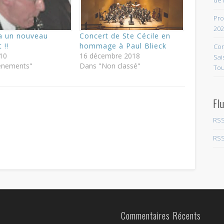
de 
Pro
202
a un nouveau
Concert de Ste Cécile en
 !!
hommage à Paul Blieck
Con
010
16 décembre 2018
Sai
énements"
Dans "Non classé"
Tou
Fl
RSS
RSS
Commentaires Récents