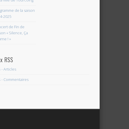
la ville de Tourcoing
gramme de la saison
4-2025
cert de Fin de
son « Silence, Ça
rne ! »
ux RSS
 - Articles
 - Commentaires