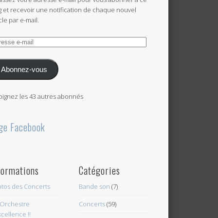
g et recevoir une notification de chaque nouvel
cle par e-mail.
esse
l
Abonnez-vous
oignez les 43 autres abonnés
ge Facebook
formations
Catégories
tos des Concerts
Bande son
(7)
Orchestre
Concerts
(59)
xcellence !!