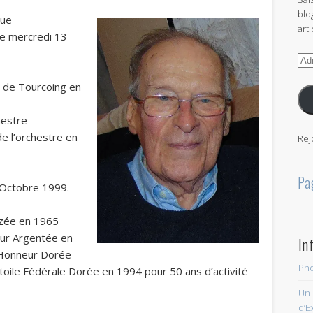
blo
que
arti
ce mercredi 13
Adr
e-
ie de Tourcoing en
mai
hestre
de l’orchestre en
Rej
Pa
n Octobre 1999.
nzée en 1965
neur Argentée en
In
d’Honneur Dorée
Pho
’Etoile Fédérale Dorée en 1994 pour 50 ans d’activité
Un 
d’E