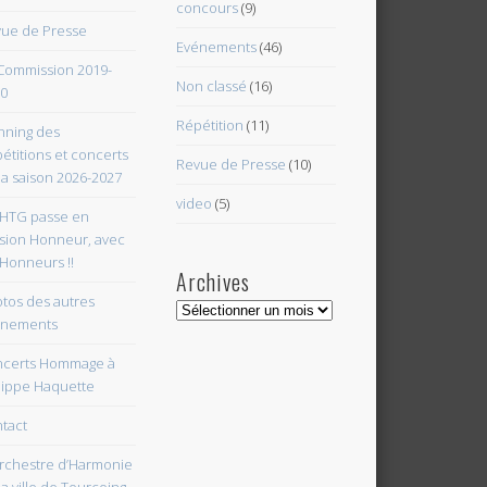
concours
(9)
ue de Presse
Evénements
(46)
Commission 2019-
Non classé
(16)
0
Répétition
(11)
nning des
étitions et concerts
Revue de Presse
(10)
la saison 2026-2027
video
(5)
HTG passe en
ision Honneur, avec
 Honneurs !!
Archives
tos des autres
Archives
énements
certs Hommage à
lippe Haquette
tact
rchestre d’Harmonie