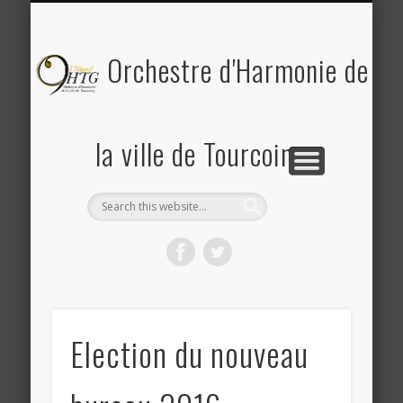
PLANNING DES RÉPÉTITIONS ET CONCERTS
PHOTOS & REVUE DE PRESSE
A PROPOS DE L’OHTG
CONTACT
ACCUEIL
Saison 2025-2026
Orchestre d'Harmonie de
la ville de Tourcoing
Election du nouveau