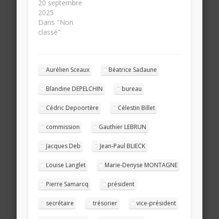
20 septembre
2025
Dans "Non
classé"
Aurélien Sceaux
Béatrice Sadaune
Blandine DEPELCHIN
bureau
Cédric Depoortère
Célestin Billet
commission
Gauthier LEBRUN
Jacques Deb
Jean-Paul BLIECK
Louise Langlet
Marie-Denyse MONTAGNE
Pierre Samarcq
président
secrétaire
trésorier
vice-président