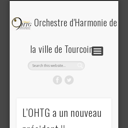
PLANNING DES RÉPÉTITIONS ET CONCERTS
PHOTOS & REVUE DE PRESSE
A PROPOS DE L’OHTG
CONTACT
ACCUEIL
Saison 2025-2026
Orchestre d'Harmonie de
la ville de Tourcoing
L’OHTG a un nouveau