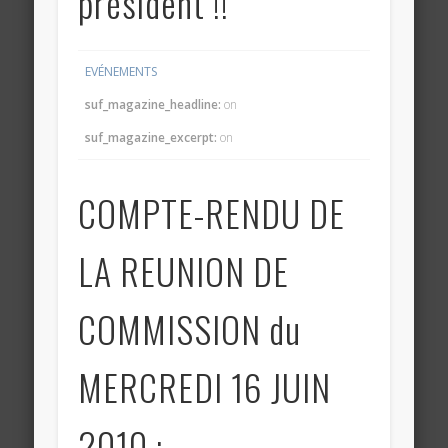
président !!
EVÉNEMENTS
suf_magazine_headline:
on
suf_magazine_excerpt:
on
COMPTE-RENDU DE
LA REUNION DE
COMMISSION du
MERCREDI 16 JUIN
2010 :