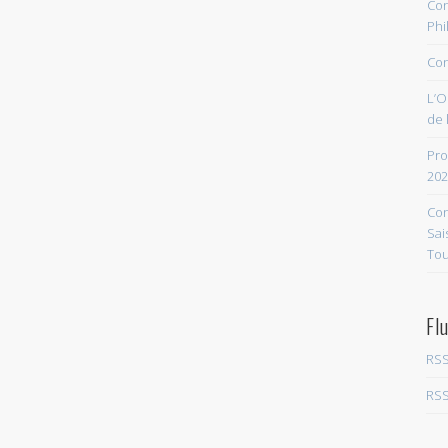
Con
Phi
Con
L’O
de 
Pro
202
Con
Sai
Tou
Fl
RSS
RSS