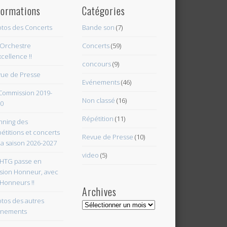
formations
Catégories
tos des Concerts
Bande son
(7)
Orchestre
Concerts
(59)
xcellence !!
concours
(9)
ue de Presse
Evénements
(46)
Commission 2019-
Non classé
(16)
0
Répétition
(11)
nning des
étitions et concerts
Revue de Presse
(10)
la saison 2026-2027
video
(5)
HTG passe en
ision Honneur, avec
 Honneurs !!
Archives
tos des autres
Archives
énements