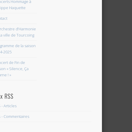
certs Hommage à
lippe Haquette
tact
rchestre d’Harmonie
la ville de Tourcoing
gramme de la saison
4-2025
cert de Fin de
son « Silence, Ça
rne ! »
ux RSS
 - Articles
 - Commentaires