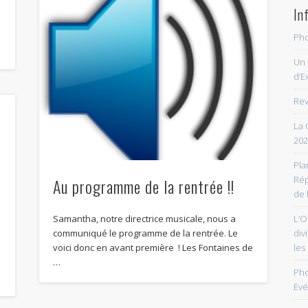
In
Pho
Un 
d’E
Rev
La 
202
Pla
Rép
Au programme de la rentrée !!
de 
Samantha, notre directrice musicale, nous a
L’O
communiqué le programme de la rentrée. Le
div
voici donc en avant première ! Les Fontaines de
les
…
Pho
Ev