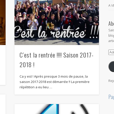
A 
Ab
Sai
blo
arti
Adr
C’est la rentrée !!!! Saison 2017-
e-
2018 !
mai
Ca y est ! Après presque 3 mois de pause, la
Rej
saison 2017-2018 est démarrée !! La première
répétition a eu lieu …
Pa