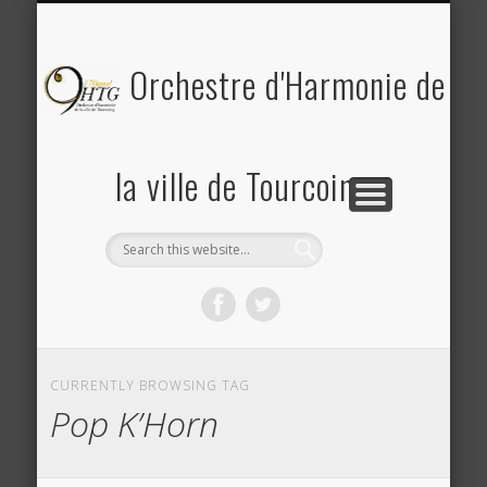
PLANNING DES RÉPÉTITIONS ET CONCERTS
PHOTOS & REVUE DE PRESSE
A PROPOS DE L’OHTG
CONTACT
ACCUEIL
Saison 2025-2026
Orchestre d'Harmonie de
la ville de Tourcoing
CURRENTLY BROWSING TAG
Pop K’Horn