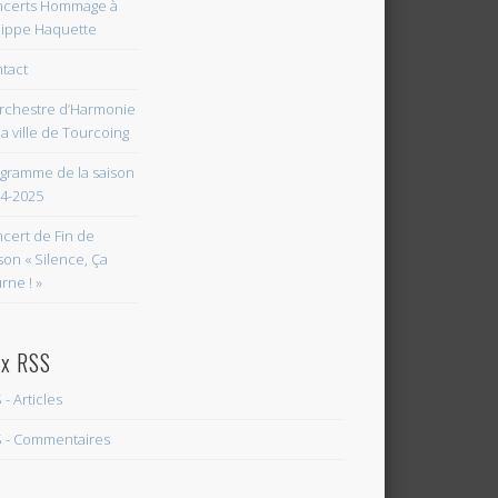
certs Hommage à
lippe Haquette
tact
rchestre d’Harmonie
la ville de Tourcoing
gramme de la saison
4-2025
cert de Fin de
son « Silence, Ça
rne ! »
ux RSS
 - Articles
 - Commentaires