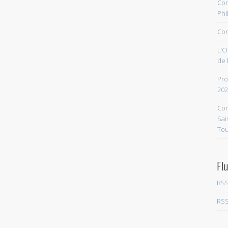
Con
Phi
Con
L’O
de 
Pro
202
Con
Sai
Tou
Fl
RSS
RSS