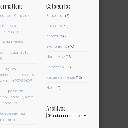
formations
Catégories
tos des Concerts
Bande son
(7)
Orchestre
Concerts
(59)
xcellence !!
concours
(9)
ue de Presse
Evénements
(46)
Commission 2019-
Non classé
(16)
0
Répétition
(11)
nning des
étitions et concerts
Revue de Presse
(10)
la saison 2026-2027
video
(5)
HTG passe en
ision Honneur, avec
 Honneurs !!
Archives
tos des autres
Archives
énements