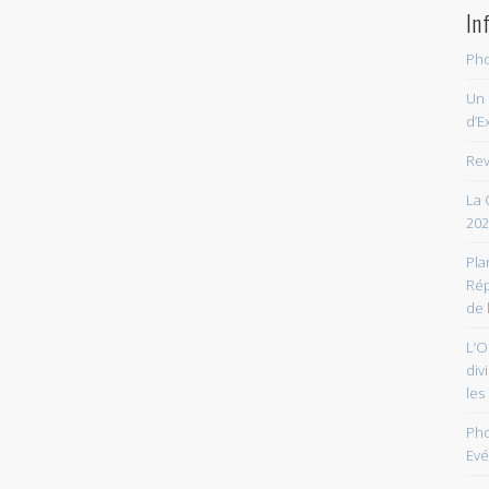
In
Pho
Un 
d’E
Rev
La 
202
Pla
Rép
de 
L’O
div
les
Pho
Ev