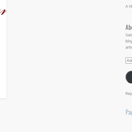
A 
Ab
Sai
blo
arti
Adr
e-
mai
Rej
Pa