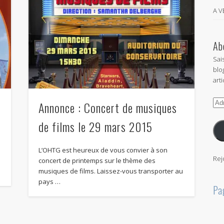
A 
Ab
Sai
blo
arti
Adr
Annonce : Concert de musiques
e-
de films le 29 mars 2015
mai
L’OHTG est heureux de vous convier à son
Rej
concert de printemps sur le thème des
musiques de films. Laissez-vous transporter au
pays …
Pa