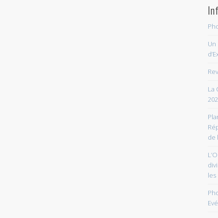
In
Pho
Un 
d’E
Rev
La 
202
Pla
Rép
de 
L’O
div
les
Pho
Ev