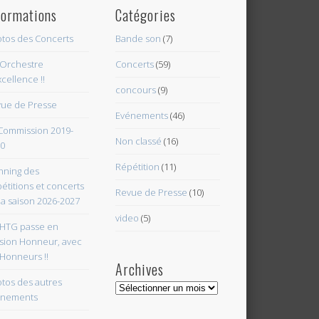
formations
Catégories
tos des Concerts
Bande son
(7)
Orchestre
Concerts
(59)
xcellence !!
concours
(9)
ue de Presse
Evénements
(46)
Commission 2019-
Non classé
(16)
0
Répétition
(11)
nning des
étitions et concerts
Revue de Presse
(10)
la saison 2026-2027
video
(5)
HTG passe en
ision Honneur, avec
 Honneurs !!
Archives
tos des autres
Archives
énements