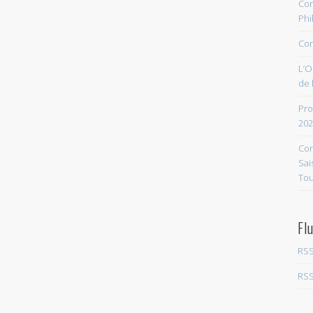
Con
Phi
Con
L’O
de 
Pro
202
Con
Sai
Tou
Fl
RSS
RSS