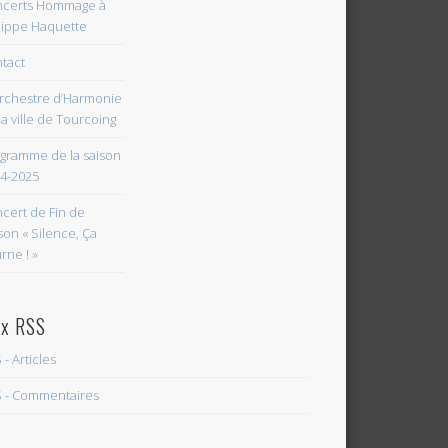
certs Hommage à
lippe Haquette
tact
rchestre d’Harmonie
la ville de Tourcoing
gramme de la saison
4-2025
cert de Fin de
son « Silence, Ça
rne ! »
ux RSS
 - Articles
 - Commentaires