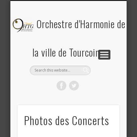
PLANNING DES RÉPÉTITIONS ET CONCERTS
PHOTOS & REVUE DE PRESSE
A PROPOS DE L’OHTG
CONTACT
ACCUEIL
Saison 2025-2026
Orchestre d'Harmonie de
la ville de Tourcoing
Photos des Concerts