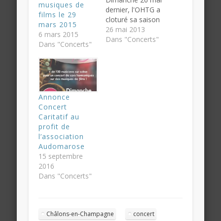
musiques de
dernier, l'OHTG a
films le 29
cloturé sa saison
mars 2015
2012-2013 par un
26 mai 2013
6 mars 2015
grand Ciné-
Dans "Concerts"
Dans "Concerts"
Concert sur les
Musiques du film
de Walt Disney
"FANTASIA". Qui
dit ciné-concert,
Annonce
dit cinéma ! les
Concert
films étaient
Caritatif au
donc projetés
profit de
pendant que
l’association
l'Orchestre
Audomarose
accompagnait les
15 septembre
images. Cela a
2016
demandé un
Dans "Concerts"
énorme…
Châlons-en-Champagne
concert