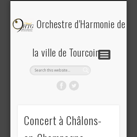
PLANNING DES RÉPÉTITIONS ET CONCERTS
PHOTOS & REVUE DE PRESSE
A PROPOS DE L’OHTG
CONTACT
ACCUEIL
Saison 2025-2026
Orchestre d'Harmonie de
la ville de Tourcoing
Concert à Châlons-